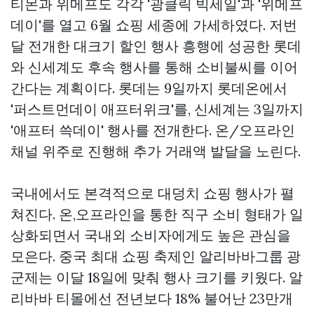
티몬과 위메프도 각각 '광클릭 빅세일'과 '위메프
데이'를 열고 6월 쇼핑 세종에 가세하였다. 저번
달 전개한 대크기 할인 행사 흥행에 성공한 롯데
와 신세계도 후속 행사를 통해 소비불씨를 이어
간다는 계획이다. 롯데는 9일까지 롯데온에서
'퍼스트먼데이 애프터위크'를, 신세계는 3일까지
'애프터 쓱데이' 행사를 전개한다. 온/오프라인
채널 위주로 진행해 추가 거래액 발달을 노린다.
국내에서도 본격적으로 대덩치 쇼핑 행사가 펼
쳐진다. 온,오프라인을 통한 직구 소비 형태가 일
상화되면서 국내외 소비자에게도 높은 관심을
모은다. 중국 최대 쇼핑 축제인 알리바바그룹 광
군제는 이달 18일에 맞춰 행사 크기를 키웠다. 알
리바바 티몰에선 전년보다 18% 불어난 23만개